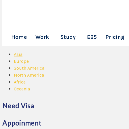
Home
Work
Study
EB5
Pricing
Skip
Asia
to
Europe
content
South America
North America
Africa
Oceania
Need Visa
Appoinment