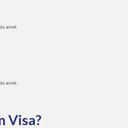
 do amet
 do amet
n Visa?