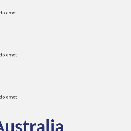
 do amet
 do amet
 do amet
ustralia