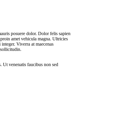
mauris posuere dolor. Dolor felis sapien
s proin amet vehicula magna. Ultricies
i integer. Viverra at maecenas
ollicitudin.
as. Ut venenatis faucibus non sed