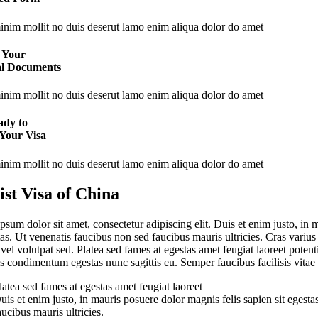
nim mollit no duis deserut lamo enim aliqua dolor do amet
 Your
al Documents
nim mollit no duis deserut lamo enim aliqua dolor do amet
ady to
 Your Visa
nim mollit no duis deserut lamo enim aliqua dolor do amet
ist Visa of China
sum dolor sit amet, consectetur adipiscing elit. Duis et enim justo, in 
tas. Ut venenatis faucibus non sed faucibus mauris ultricies. Cras variu
vel volutpat sed. Platea sed fames at egestas amet feugiat laoreet potent
s condimentum egestas nunc sagittis eu. Semper faucibus facilisis vitae s
latea sed fames at egestas amet feugiat laoreet
uis et enim justo, in mauris posuere dolor magnis felis sapien sit egest
aucibus mauris ultricies.