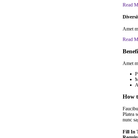
Read M
Diversi
Amet mi
Read M
Benef
Amet mi
P
M
A
How t
Faucibu
Platea 
nunc sag
Fill In
Requir