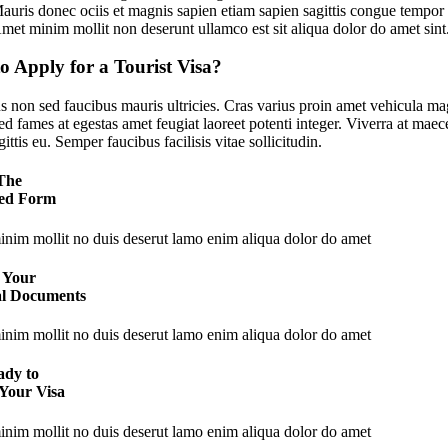
auris donec ociis et magnis sapien etiam sapien sagittis congue tempor
met minim mollit non deserunt ullamco est sit aliqua dolor do amet sint
o Apply for a Tourist Visa?
s non sed faucibus mauris ultricies. Cras varius proin amet vehicula mag
sed fames at egestas amet feugiat laoreet potenti integer. Viverra at ma
ittis eu. Semper faucibus facilisis vitae sollicitudin.
 The
ed Form
nim mollit no duis deserut lamo enim aliqua dolor do amet
 Your
al Documents
nim mollit no duis deserut lamo enim aliqua dolor do amet
ady to
 Your Visa
nim mollit no duis deserut lamo enim aliqua dolor do amet