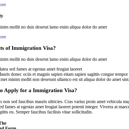
ore
ty
nim mollit no duis deserut lamo enim aliqua dolor do amet
ore
its of Immigration Visa?
nim mollit no duis deserut lamo enim aliqua dolor do amet
latea sed fames at egestas amet feugiat laoreet
auris donec ociis et magnis sapien etiam sapien sagittis congue tempor
met minim mollit non deserunt ullamco est sit aliqua dolor do amet sint
o Apply for a Immigration Visa?
s non sed faucibus mauris ultricies. Cras varius proin amet vehicula mag
sed fames at egestas amet feugiat laoreet potenti integer. Viverra at ma
ittis eu. Semper faucibus facilisis vitae sollicitudin.
 The
ed Form