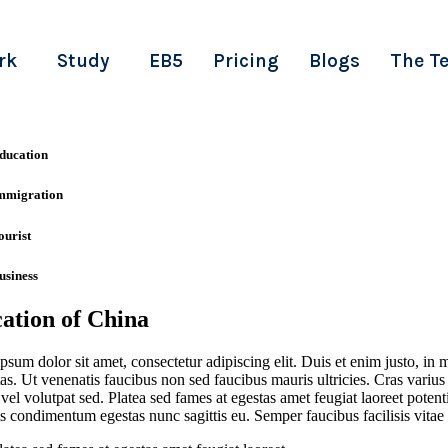
rk
Study
EB5
Pricing
Blogs
The T
ducation
mmigration
ourist
usiness
ation of China
sum dolor sit amet, consectetur adipiscing elit. Duis et enim justo, in 
tas. Ut venenatis faucibus non sed faucibus mauris ultricies. Cras variu
vel volutpat sed. Platea sed fames at egestas amet feugiat laoreet potent
s condimentum egestas nunc sagittis eu. Semper faucibus facilisis vitae s