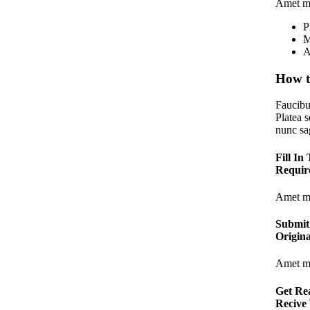
Amet mi
P
M
A
How t
Faucibu
Platea 
nunc sag
Fill In
Requir
Amet mi
Submit
Origin
Amet mi
Get Re
Recive