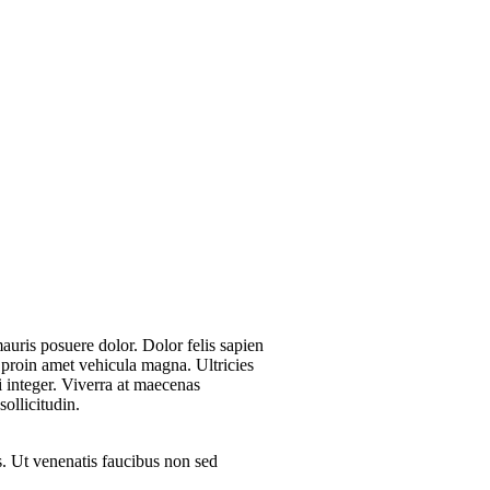
mauris posuere dolor. Dolor felis sapien
s proin amet vehicula magna. Ultricies
i integer. Viverra at maecenas
ollicitudin.
as. Ut venenatis faucibus non sed