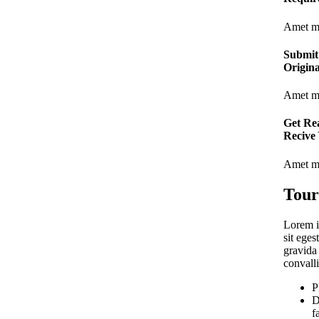
Amet mi
Submit
Origin
Amet mi
Get Re
Recive
Amet mi
Tour
Lorem ip
sit eges
gravida 
convalli
P
D
f