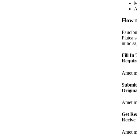
M
A
How t
Faucibu
Platea 
nunc sag
Fill In
Requir
Amet mi
Submit
Origin
Amet mi
Get Re
Recive
Amet mi