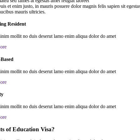
latea sed fames at egestas amet feugiat laoreet
uis et enim justo, in mauris posuere dolor magnis felis sapien sit egest
aucibus mauris ultricies.
ing Resident
nim mollit no duis deserut lamo enim aliqua dolor do amet
ore
-Based
nim mollit no duis deserut lamo enim aliqua dolor do amet
ore
ty
nim mollit no duis deserut lamo enim aliqua dolor do amet
ore
ts of Education Visa?