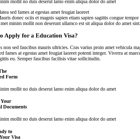
nim mollit no duis deserut lamo enim aliqua dolor do amet
latea sed fames at egestas amet feugiat laoreet
auris donec ociis et magnis sapien etiam sapien sagittis congue tempor
met minim mollit non deserunt ullamco est sit aliqua dolor do amet sint
o Apply for a Education Visa?
s non sed faucibus mauris ultricies. Cras varius proin amet vehicula mag
sed fames at egestas amet feugiat laoreet potenti integer. Viverra at ma
ittis eu. Semper faucibus facilisis vitae sollicitudin.
 The
ed Form
nim mollit no duis deserut lamo enim aliqua dolor do amet
 Your
al Documents
nim mollit no duis deserut lamo enim aliqua dolor do amet
ady to
 Your Visa