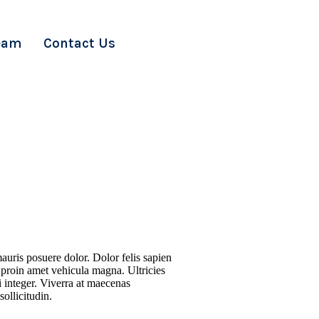
eam
Contact Us
mauris posuere dolor. Dolor felis sapien
s proin amet vehicula magna. Ultricies
i integer. Viverra at maecenas
ollicitudin.