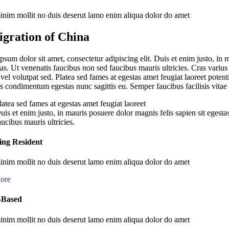
nim mollit no duis deserut lamo enim aliqua dolor do amet
gration of China
sum dolor sit amet, consectetur adipiscing elit. Duis et enim justo, in 
tas. Ut venenatis faucibus non sed faucibus mauris ultricies. Cras variu
vel volutpat sed. Platea sed fames at egestas amet feugiat laoreet potent
s condimentum egestas nunc sagittis eu. Semper faucibus facilisis vitae s
latea sed fames at egestas amet feugiat laoreet
uis et enim justo, in mauris posuere dolor magnis felis sapien sit egest
aucibus mauris ultricies.
ing Resident
nim mollit no duis deserut lamo enim aliqua dolor do amet
ore
-Based
nim mollit no duis deserut lamo enim aliqua dolor do amet