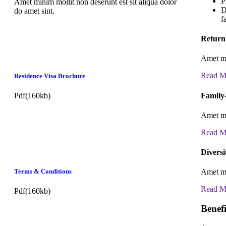
P
Amet minim mollit non deserunt est sit aliqua dolor
D
do amet sint.
f
Return
Amet mi
Read M
Residence Visa Brochure
Family
Pdf(160kb)
Amet mi
Read M
Diversi
Terms & Conditions
Amet mi
Read M
Pdf(160kb)
Benefi