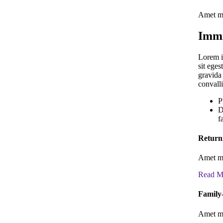
Amet mi
Immi
Lorem ip
sit eges
gravida 
convalli
P
D
f
Return
Amet mi
Read M
Family
Amet mi