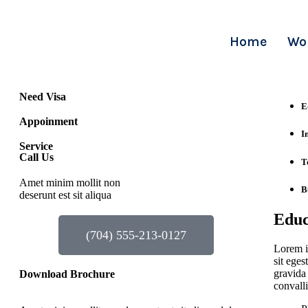
Home
Wo
Need Visa
E
Appoinment
I
Service
Call Us
T
Amet minim mollit non
B
deserunt est sit aliqua
Educ
(704) 555-213-0127
Lorem ip
sit eges
gravida 
Download Brochure
convalli