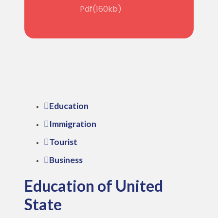
Pdf(160kb)
Education
Immigration
Tourist
Business
Education of United
State