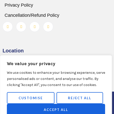
Privacy Policy
Cancellation/Refund Policy
Location
#302, 3rd floor, Meridian Plaza, Ameerpet,
We value your privacy
Hyderabad – 500016, Telangana.
We use cookies to enhance your browsing experience, serve
personalised ads or content, and analyse our traffic. By
clicking "Accept All", you consent to our use of cookies.
CUSTOMISE
REJECT ALL
Copyright © 2025 MigraStudy Consultancy Services
LLP. All rights reserved.
ACCEPT ALL